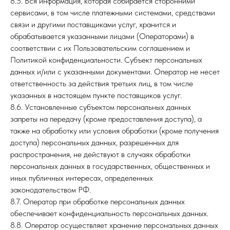
8.5. Вся информация, которая собирается сторонними
сервисами, в том числе платежными системами, средствами
связи и другими поставщиками услуг, хранится и
обрабатывается указанными лицами (Операторами) в
соответствии с их Пользовательским соглашением и
ИП Ольховская Елена Владимировна
Политикой конфиденциальности. Субъект персональных
ИНН 260201655339
ОГРН 310264330500119
данных и/или с указанными документами. Оператор не несет
ответственность за действия третьих лиц, в том числе
Политика конфиденциальности и обработки
персональных данных
указанных в настоящем пункте поставщиков услуг.
Согласие на обработку персональных данных
Согласие на получение рекламно-информационной
8.6. Установленные субъектом персональных данных
рассылки
Политика использования файлов cookie
запреты на передачу (кроме предоставления доступа), а
также на обработку или условия обработки (кроме получения
доступа) персональных данных, разрешенных для
распространения, не действуют в случаях обработки
персональных данных в государственных, общественных и
иных публичных интересах, определенных
законодательством РФ.
8.7. Оператор при обработке персональных данных
обеспечивает конфиденциальность персональных данных.
8.8. Оператор осуществляет хранение персональных данных