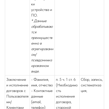
ки
устройства и
ПО.
* Данные
обрабатываю
тся
преимуществ
енно в
агрегированн
ом/
псевдонимиз
ированном
виде.
Заключение
- Фамилия,
п. 5 ч. 1 ст. 6
Сбор, запись,
и исполнение
имя, отчество
(Необходимо
систематиза
договоров с
- Контактные
сть
ция,
Пользователя
данные
исполнения
ми/
(email,
договора,
Клиентами
телефон)
стороной