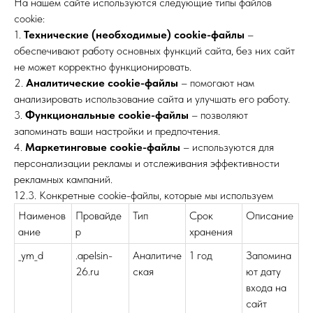
На нашем сайте используются следующие типы файлов
cookie:
1.
Технические (необходимые) cookie-файлы
–
обеспечивают работу основных функций сайта, без них сайт
не может корректно функционировать.
2.
Аналитические cookie-файлы
– помогают нам
анализировать использование сайта и улучшать его работу.
3.
Функциональные cookie-файлы
– позволяют
запоминать ваши настройки и предпочтения.
4.
Маркетинговые cookie-файлы
– используются для
персонализации рекламы и отслеживания эффективности
рекламных кампаний.
12.3. Конкретные cookie-файлы, которые мы используем
Наименов
Провайде
Тип
Срок
Описание
ание
р
хранения
_ym_d
.apelsin-
Аналитиче
1 год
Запомина
26.ru
ская
ют дату
входа на
сайт