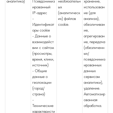
аналитика)
Псевдонимиз
необязательн
хранение,
ированный
ых
использован
IP-адрес
(аналитическ
ие (для
-
их) файлов
анализа),
Идентификат
cookie.
обезличиван
оры cookie
ие,
- Данные о
агрегирован
взаимодейст
ие, передача
вии с сайтом
(обезличенн
(просмотры,
ых/
время, клики,
псевдонимиз
источник)
ированных
- Общие
данных
данные о
сервисам
геолокации
аналитики),
(город/
удаление.
страна)
Автоматизир
-
ованная
Технические
обработка.
характеристи