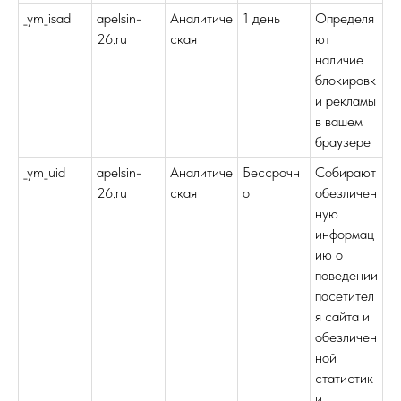
_ym_isad
apelsin-
Аналитиче
1 день
Определя
26.ru
ская
ют
наличие
блокировк
и рекламы
в вашем
браузере
_ym_uid
apelsin-
Аналитиче
Бессрочн
Собирают
26.ru
ская
о
обезличен
ную
информац
ию о
поведении
посетител
я сайта и
обезличен
ной
статистик
и