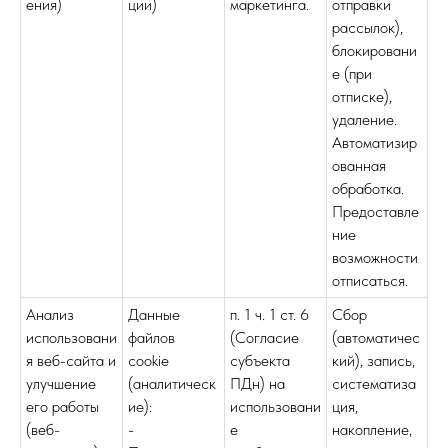
ения)
ции)
маркетинга.
отправки
рассылок),
блокировани
е (при
отписке),
удаление.
Автоматизир
ованная
обработка.
Предоставле
ние
возможности
отписаться.
Анализ
Данные
п. 1 ч. 1 ст. 6
Сбор
использовани
файлов
(Согласие
(автоматичес
я веб-сайта и
cookie
субъекта
кий), запись,
улучшение
(аналитическ
ПДн) на
систематиза
его работы
ие):
использовани
ция,
(веб-
-
е
накопление,