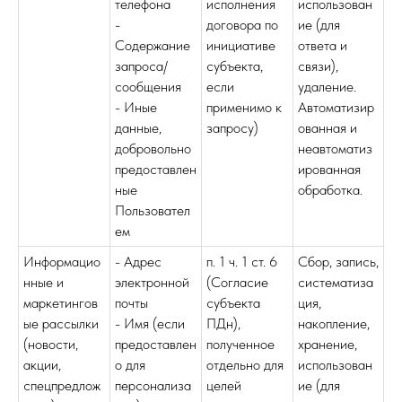
телефона
исполнения
использован
-
договора по
ие (для
Содержание
инициативе
ответа и
запроса/
субъекта,
связи),
сообщения
если
удаление.
- Иные
применимо к
Автоматизир
данные,
запросу)
ованная и
добровольно
неавтоматиз
предоставлен
ированная
ные
обработка.
Пользовател
ем
Информацио
- Адрес
п. 1 ч. 1 ст. 6
Сбор, запись,
нные и
электронной
(Согласие
систематиза
маркетингов
почты
субъекта
ция,
ые рассылки
- Имя (если
ПДн),
накопление,
(новости,
предоставлен
полученное
хранение,
акции,
о для
отдельно для
использован
спецпредлож
персонализа
целей
ие (для