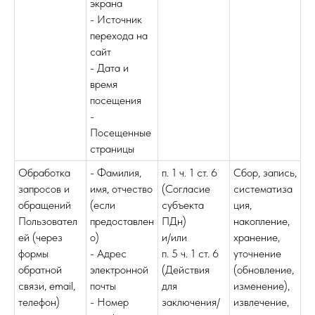
экрана
- Источник
перехода на
сайт
- Дата и
время
посещения
-
Посещенные
страницы
Обработка
- Фамилия,
п. 1 ч. 1 ст. 6
Сбор, запись,
запросов и
имя, отчество
(Согласие
систематиза
обращений
(если
субъекта
ция,
Пользовател
предоставлен
ПДн)
накопление,
ей (через
о)
и/или
хранение,
формы
- Адрес
п. 5 ч. 1 ст. 6
уточнение
обратной
электронной
(Действия
(обновление,
связи, email,
почты
для
изменение),
телефон)
- Номер
заключения/
извлечение,