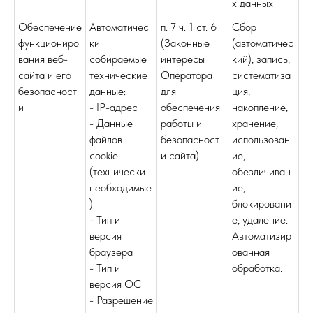
х данных
Обеспечение
Автоматичес
п. 7 ч. 1 ст. 6
Сбор
функциониро
ки
(Законные
(автоматичес
вания веб-
собираемые
интересы
кий), запись,
сайта и его
технические
Оператора
систематиза
безопасност
данные:
для
ция,
и
- IP-адрес
обеспечения
накопление,
- Данные
работы и
хранение,
файлов
безопасност
использован
cookie
и сайта)
ие,
(технически
обезличиван
необходимые
ие,
)
блокировани
- Тип и
е, удаление.
версия
Автоматизир
браузера
ованная
- Тип и
обработка.
версия ОС
- Разрешение