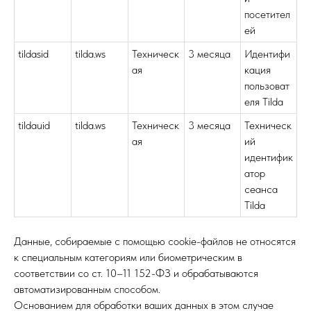
посетител
ей
tildasid
tilda.ws
Техническ
3 месяца
Идентифи
ая
кация
пользоват
еля Tilda
tildauid
tilda.ws
Техническ
3 месяца
Техническ
ая
ий
идентифик
атор
сеанса
Tilda
Данные, собираемые с помощью cookie-файлов не относятся
к специальным категориям или биометрическим в
соответствии со ст. 10–11 152-ФЗ и обрабатываются
автоматизированным способом.
Основанием для обработки ваших данных в этом случае